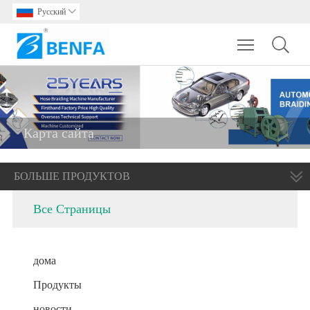
Pусский

Toggle main m
Карта сайта
БОЛЬШЕ ПРОДУКТОВ
Все Страницы
дома
Продукты
новости